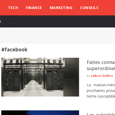
L
TECH
FINANCE
MARKETING
CONSEILS
G
#facebook
Faites conna
superordina
By
LeBuzz DuBizz
La maison-mèr
prochaines proue
terme susceptible
Les autorité