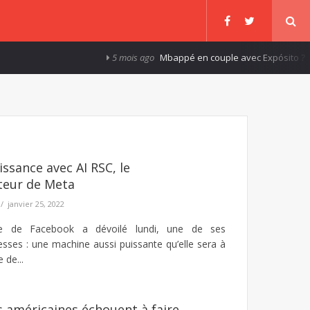
5 mois ago
Mbappé en couple avec Expósito ?
8 
issance avec AI RSC, le
teur de Meta
janvier 25, 2022
e de Facebook a dévoilé lundi, une de ses
sses : une machine aussi puissante qu’elle sera à
 de...
s américaines échouent à faire