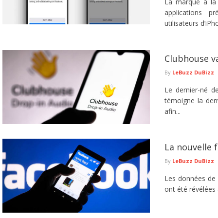
La marque à la 
applications 
utilisateurs d’iPho
Clubhouse va
By
LeBuzz DuBizz
Le dernier-né d
témoigne la dern
afin...
La nouvelle 
By
LeBuzz DuBizz
Les données de p
ont été révélées 