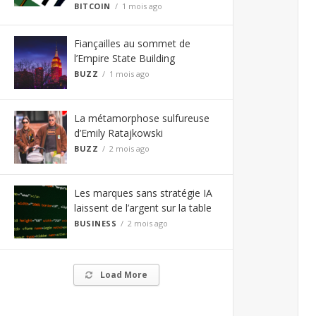
BITCOIN
1 mois ago
Fiançailles au sommet de
l’Empire State Building
BUZZ
1 mois ago
La métamorphose sulfureuse
d’Emily Ratajkowski
BUZZ
2 mois ago
Les marques sans stratégie IA
laissent de l’argent sur la table
BUSINESS
2 mois ago
Load More