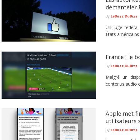
démanteler 
By
LeBuzz DuBizz
Un juge fédéral
États américains 
France : le 
By
LeBuzz DuBizz
Malgré un dispo
contenus audio o
Apple met fi
utilisateurs 
By
LeBuzz DuBizz