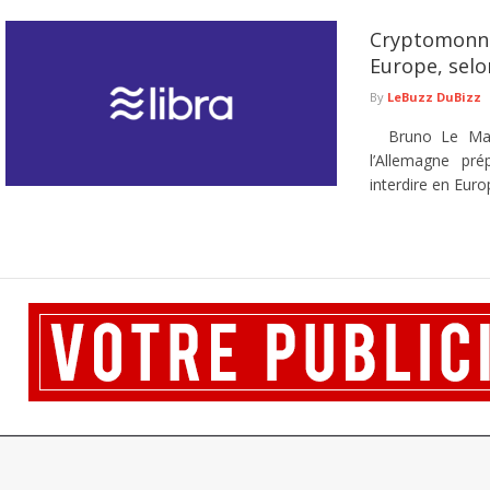
Cryptomonnai
Europe, selo
By
LeBuzz DuBizz
Bruno Le Maire 
l’Allemagne pr
interdire en Europ