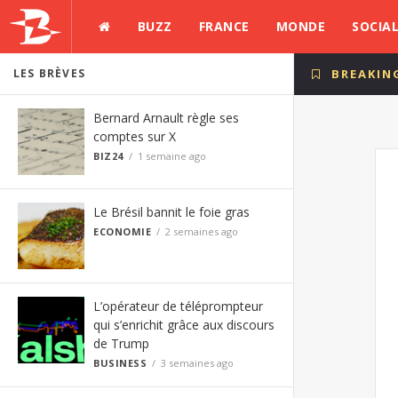
BUZZ
FRANCE
MONDE
SOCIA
LES BRÈVES
BREAKIN
Bernard Arnault règle ses
comptes sur X
BIZ24
1 semaine ago
Le Brésil bannit le foie gras
ECONOMIE
2 semaines ago
L’opérateur de téléprompteur
qui s’enrichit grâce aux discours
de Trump
BUSINESS
3 semaines ago