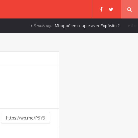
5 mois ago
Mbappé en couple avec Expósito ?
8 ans a