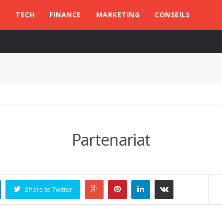
L
TECH
FINANCE
MARKETING
CONSEILS
Partenariat
Share to Twitter