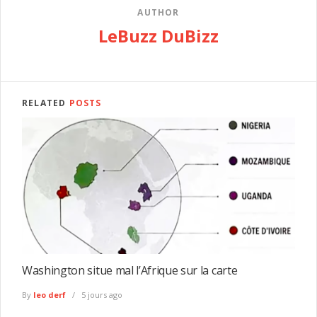
AUTHOR
LeBuzz DuBizz
RELATED
POSTS
Washington situe mal l’Afrique sur la carte
By
leo derf
5 jours ago