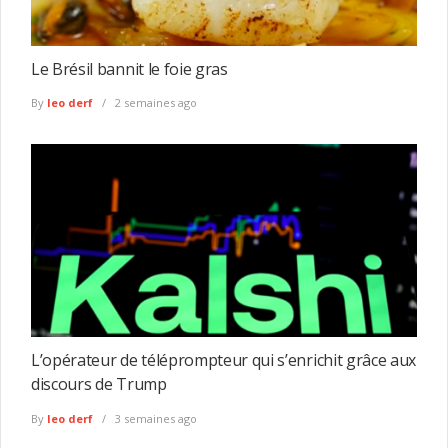
Le Brésil bannit le foie gras
By
leo derf
2 semaines ago
L’opérateur de téléprompteur qui s’enrichit grâce aux
discours de Trump
By
leo derf
3 semaines ago