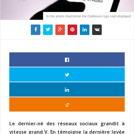
In this photo illustration the Clubhouse logo seen displayed
Le dernier-né des réseaux sociaux grandit à
vitesse grand V. En témoigne la dernière levée