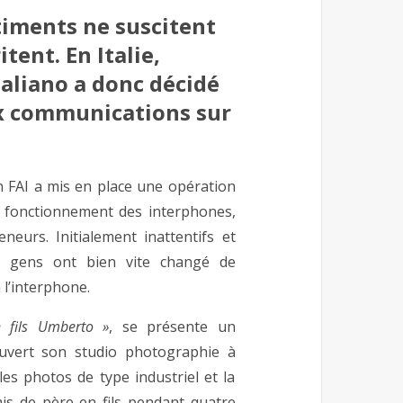
iments ne suscitent
tent. En Italie,
aliano a donc décidé
x communications sur
on FAI a mis en place une opération
le fonctionnement des interphones,
eurs. Initialement inattentifs et
les gens ont bien vite changé de
 l’interphone.
n fils Umberto »
, se présente un
uvert son studio photographie à
les photos de type industriel et la
mis de père en fils pendant quatre