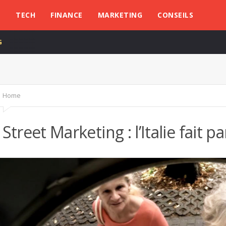
L
TECH
FINANCE
MARKETING
CONSEILS
G
5 mois ago
Home
Street Marketing : l’Italie fait p