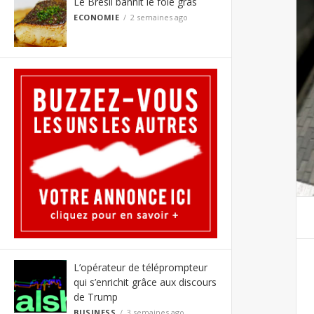
Le Brésil bannit le foie gras
ECONOMIE
2 semaines ago
L’opérateur de téléprompteur
qui s’enrichit grâce aux discours
de Trump
BUSINESS
3 semaines ago