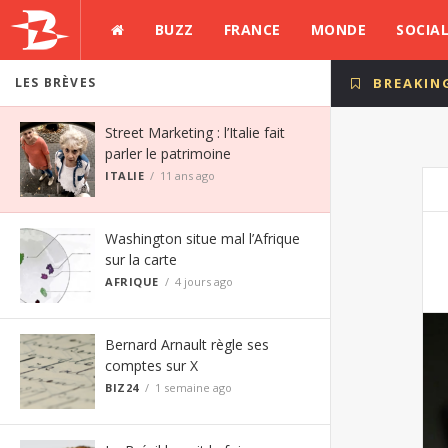
BUZZ
FRANCE
MONDE
SOCIA
LES BRÈVES
BREAKIN
Street Marketing : l’Italie fait
parler le patrimoine
ITALIE
11 ans ago
Washington situe mal l’Afrique
sur la carte
AFRIQUE
4 jours ago
Bernard Arnault règle ses
comptes sur X
BIZ24
1 semaine ago