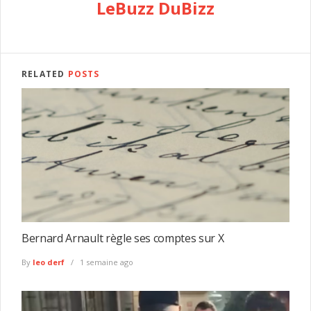
LeBuzz DuBizz
RELATED
POSTS
Bernard Arnault règle ses comptes sur X
By
leo derf
1 semaine ago