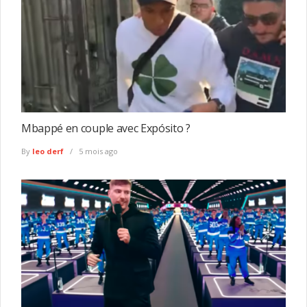
Mbappé en couple avec Expósito ?
By
leo derf
5 mois ago