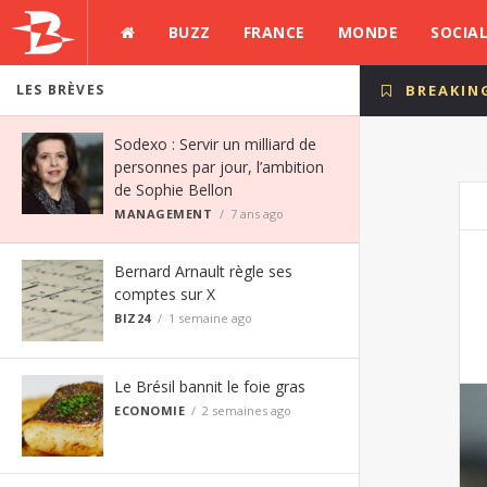
BUZZ
FRANCE
MONDE
SOCIA
LES BRÈVES
BREAKIN
Sodexo : Servir un milliard de
personnes par jour, l’ambition
de Sophie Bellon
MANAGEMENT
7 ans ago
Bernard Arnault règle ses
comptes sur X
BIZ24
1 semaine ago
Le Brésil bannit le foie gras
ECONOMIE
2 semaines ago