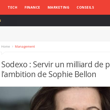
L
TECH
FINANCE
MARKETING
CONSEILS
G
Home
Management
Sodexo : Servir un milliard de 
l’ambition de Sophie Bellon