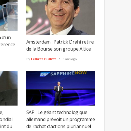
n d’un
Amsterdam : Patrick Drahi retire
férence
de la Bourse son groupe Altice
By
LeBuzz DuBizz
6 ans ago
e,
SAP : Le géant technologique
ondial
allemand prévoit un programme
int du
de rachat d’actions pluriannuel