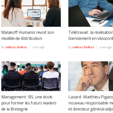
Malakoff Humanis revoit son
Télétravail : la réalisatio
modèle de distribution
licenciement en visiocon
By
LeBuzz DuBizz
3 ans ago
By
LeBuzz DuBizz
6 ans ago
Management : B5, une école
Lazard : Matthieu Pigass
pour former les futurs leaders
nouveau responsable m
de la Bretagne
et directeur général adjo