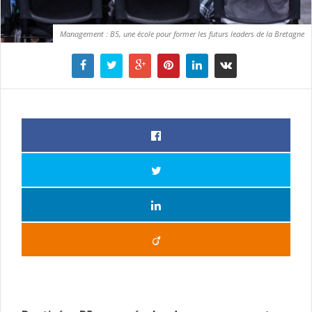
Management : B5, une école pour former les futurs leaders de la Bretagne