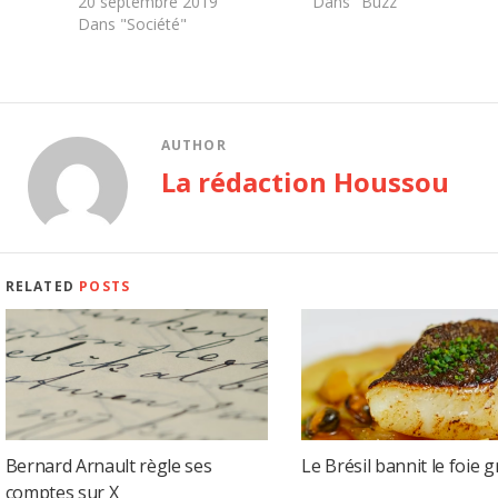
20 septembre 2019
Dans "Buzz"
Dans "Société"
AUTHOR
La rédaction Houssou
RELATED
POSTS
Bernard Arnault règle ses
Le Brésil bannit le foie g
comptes sur X