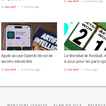
By
leo derf
2 semaines ago
By
leo derf
1 semaine ago
Apple accuse OpenAI de vol de
Le Mondial de football,
secrets industriels
à sous pour les paris spo
By
leo derf
4 semaines ago
By
leo derf
1 mois ago
MENTIONS LÉGALES
PLAN DU SITE
RECRUT