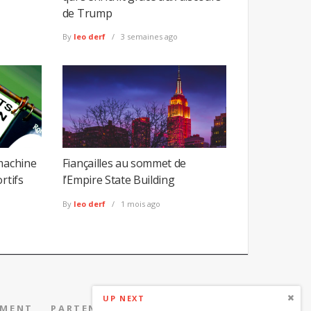
de Trump
By
leo derf
3 semaines ago
 machine
Fiançailles au sommet de
rtifs
l’Empire State Building
By
leo derf
1 mois ago
UP NEXT
EMENT
PARTENARIAT
CONTACT