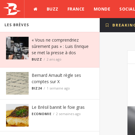
BUZZ
FRANCE
MONDE
SOCIA
LES BRÈVES
BREAKIN
« Vous ne comprendriez
sûrement pas » : Luis Enrique
se met la presse à dos
BUZZ
2 ans ago
Bernard Arnault règle ses
comptes sur X
BIZ24
1 semaine ago
Le Brésil bannit le foie gras
ECONOMIE
2 semaines ago