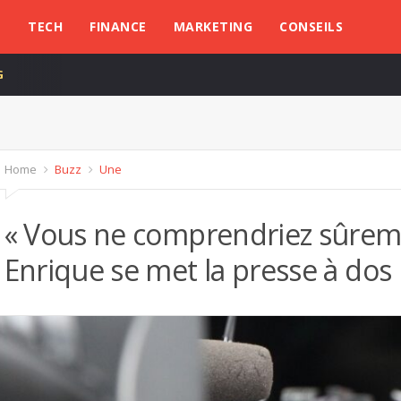
L
TECH
FINANCE
MARKETING
CONSEILS
G
Home
Buzz
Une
« Vous ne comprendriez sûreme
Enrique se met la presse à dos