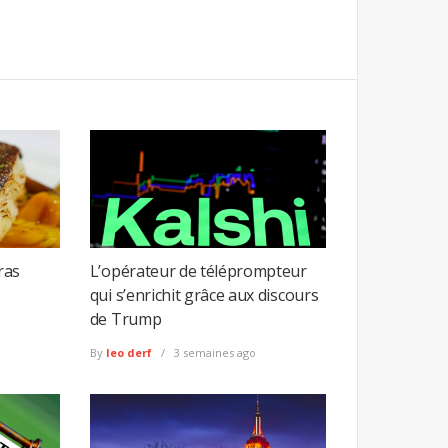
ras
L’opérateur de téléprompteur
qui s’enrichit grâce aux discours
de Trump
By
leo derf
3 semaines ago