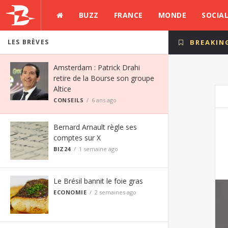
BUZZ
FRANCE
MONDE
SOCIA
LES BRÈVES
BREAKIN
Amsterdam : Patrick Drahi
retire de la Bourse son groupe
Altice
CONSEILS
6 ans ago
Bernard Arnault règle ses
comptes sur X
BIZ24
1 semaine ago
Le Brésil bannit le foie gras
ECONOMIE
2 semaines ago