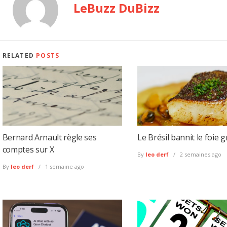
LeBuzz DuBizz
RELATED
POSTS
Bernard Arnault règle ses
Le Brésil bannit le foie g
comptes sur X
By
leo derf
2 semaines ago
By
leo derf
1 semaine ago