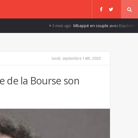
5 mois ago
Mbappé en couple avec Expósito ?
8 ans a
lundi, septembre 14th, 2020
re de la Bourse son