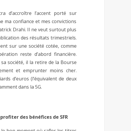
a d’accroître l’accent porté sur
gne ma confiance et mes convictions
trick Drahi. Il ne veut surtout plus
lication des résultats trimestriels.
pèsent sur une société cotée, comme
pération reste d’abord financière.
a société, il la retire de la Bourse
cement et emprunter moins cher.
iards d’euros (l’équivalent de deux
otamment dans la 5G.
 profiter des bénéfices de SFR
t le bon moment où rafler les titres