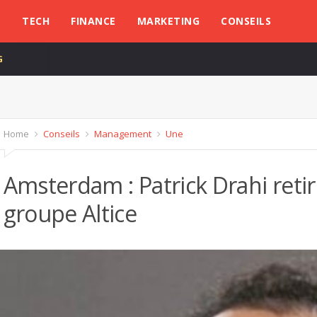
L
TECH
FINANCE
MARKETING
CONSEILS
G
Home
Conseils
Management
Une
Amsterdam : Patrick Drahi reti
groupe Altice