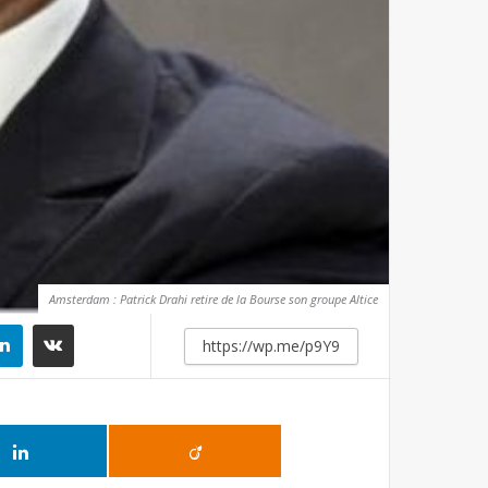
Amsterdam : Patrick Drahi retire de la Bourse son groupe Altice