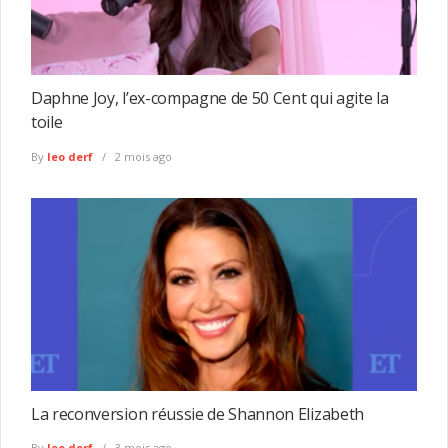
Daphne Joy, l’ex-compagne de 50 Cent qui agite la
toile
By
leo derf
2 mois ago
La reconversion réussie de Shannon Elizabeth
By
leo derf
3 mois ago