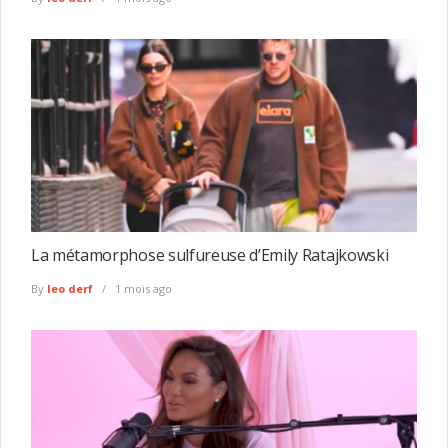
La métamorphose sulfureuse d’Emily Ratajkowski
By
leo derf
1 mois ago