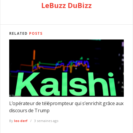
LeBuzz DuBizz
RELATED
POSTS
L’opérateur de téléprompteur qui s’enrichit grâce aux
discours de Trump
By
leo derf
3 semaines ago