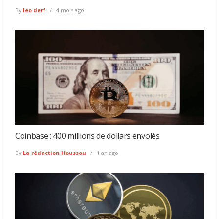
By
leo derf
4 mois ago
Coinbase : 400 millions de dollars envolés
By
La rédaction Houssou
1 an ago