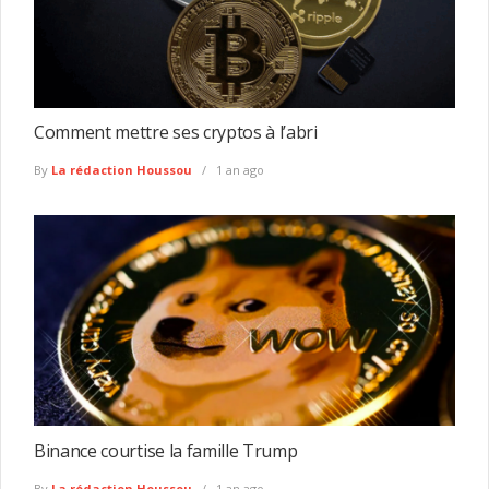
Comment mettre ses cryptos à l’abri
By
La rédaction Houssou
1 an ago
Binance courtise la famille Trump
By
La rédaction Houssou
1 an ago