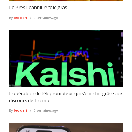
Le Brésil bannit le foie gras
By
leo derf
2 semaines ago
L’opérateur de téléprompteur qui s’enrichit grâce aux
discours de Trump
By
leo derf
3 semaines ago