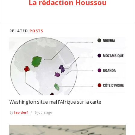
La rédaction Houssou
RELATED
POSTS
Washington situe mal l’Afrique sur la carte
By
leo derf
6 jours ago