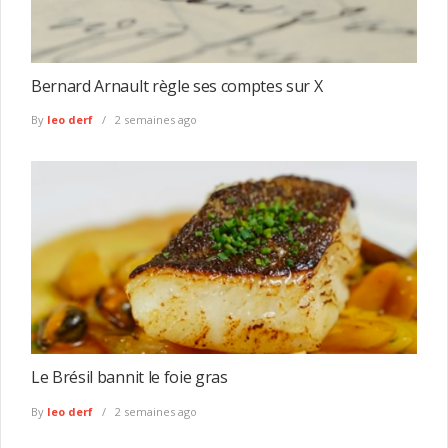
Bernard Arnault règle ses comptes sur X
By
leo derf
2 semaines ago
Le Brésil bannit le foie gras
By
leo derf
2 semaines ago