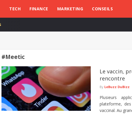
L
TECH
FINANCE
MARKETING
CONSEILS
G
#Meetic
Le vaccin, p
rencontre
By
LeBuzz DuBizz
Plusieurs appl
plateforme, des 
vaccinal. Au gran