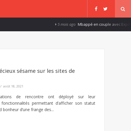
5 mois ago
Mbappé en couple avec Expósito 
récieux sésame sur les sites de
août 18, 2021
ications de rencontre ont déployé sur leur
fonctionnalités permettant d’afficher son statut
d bonheur d’une frange des...