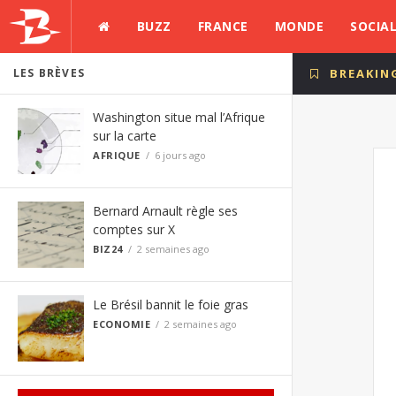
BUZZ
FRANCE
MONDE
SOCIA
LES BRÈVES
BREAKIN
Washington situe mal l’Afrique
sur la carte
AFRIQUE
6 jours ago
Bernard Arnault règle ses
comptes sur X
BIZ24
2 semaines ago
Le Brésil bannit le foie gras
ECONOMIE
2 semaines ago