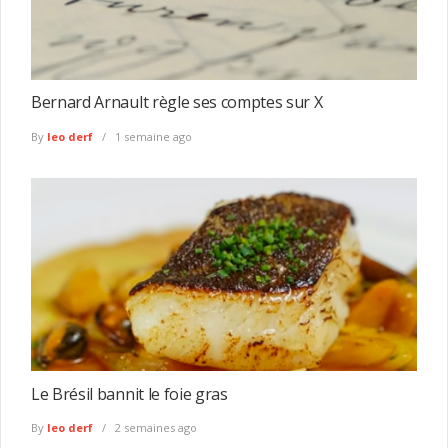
Bernard Arnault règle ses comptes sur X
By
leo derf
1 semaine ago
Le Brésil bannit le foie gras
By
leo derf
2 semaines ago