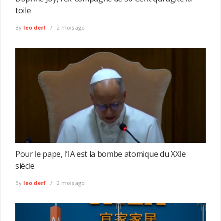
toile
By
leo derf
2 mois ago
Pour le pape, l’IA est la bombe atomique du XXIe
siècle
By
leo derf
2 mois ago