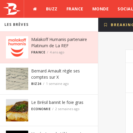
BUZZ
FRANCE
MONDE
SOCIA
LES BRÈVES
BREAKIN
Malakoff Humanis partenaire
Platinum de La REF
FRANCE
4 ans ago
Bernard Arnault règle ses
comptes sur X
BIZ24
1 semaine ago
Le Brésil bannit le foie gras
ECONOMIE
2 semaines ago