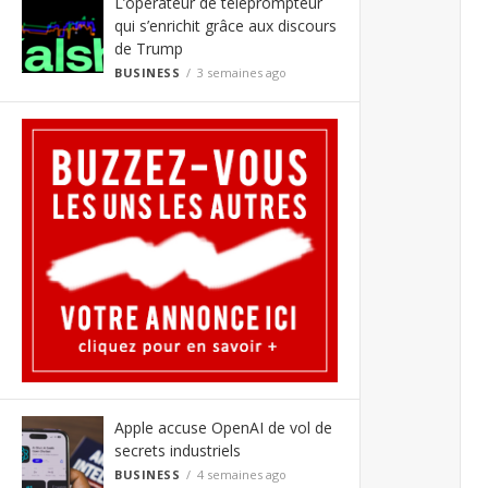
L’opérateur de téléprompteur
qui s’enrichit grâce aux discours
de Trump
BUSINESS
3 semaines ago
Apple accuse OpenAI de vol de
secrets industriels
BUSINESS
4 semaines ago