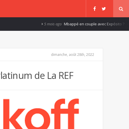
5 mois ago
Mbappé en couple avec Expósito ?
8 ans ago
dimanche, août 28th, 2022
latinum de La REF