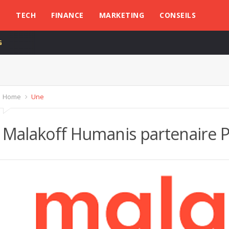
L
TECH
FINANCE
MARKETING
CONSEILS
G
Home
Une
Malakoff Humanis partenaire P