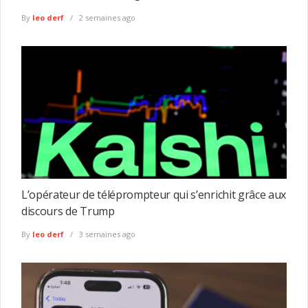
By
leo derf
2 semaines ago
L’opérateur de téléprompteur qui s’enrichit grâce aux
discours de Trump
By
leo derf
3 semaines ago