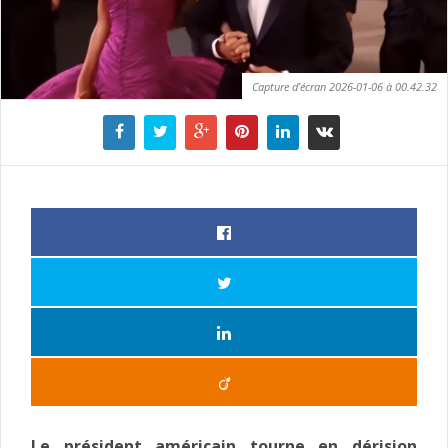
Capture d’écran 2026-01-06 à 00.42.32
Le président américain tourne en dérision