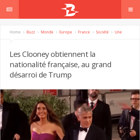
Home
Buzz
Monde
Europe
France
Société
Une
Les Clooney obtiennent la
nationalité française, au grand
désarroi de Trump