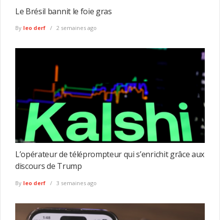
Le Brésil bannit le foie gras
By
leo derf
2 semaines ago
L’opérateur de téléprompteur qui s’enrichit grâce aux
discours de Trump
By
leo derf
3 semaines ago