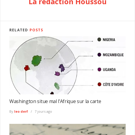
La rédaction Houssou
RELATED
POSTS
Washington situe mal l’Afrique sur la carte
By
leo derf
7 jours ago