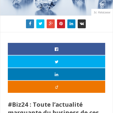
Sc: FotoLoose
#Biz24 : Toute l’actualité
marquante du business de ces