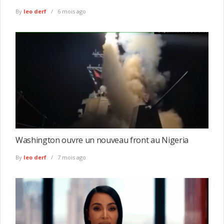
By
leo derf
6 mois ago
Washington ouvre un nouveau front au Nigeria
By
leo derf
7 mois ago