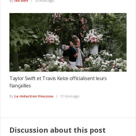
By
leo derf
10 mois ago
Taylor Swift et Travis Kelce officialisent leurs
fiançailles
By
La rédaction Houssou
11 mois ago
Discussion about this post