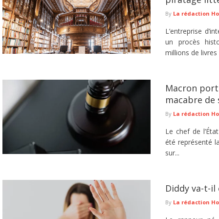
By
La rédaction H
L’entreprise d’in
un procès histo
millions de livres
Macron port
macabre de 
By
La rédaction H
Le chef de l’Éta
été représenté l
sur...
Diddy va-t-il
By
La rédaction H