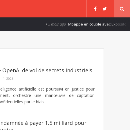
5 mois ago
Mbappé en couple avec Expósito ?
 OpenAI de vol de secrets industriels
t 11, 2026
elligence artificielle est poursuivi en justice pour
ument, orchestré une manœuvre de captation
fidentielles par le biais...
ndamnée à payer 1,5 milliard pour
éraire