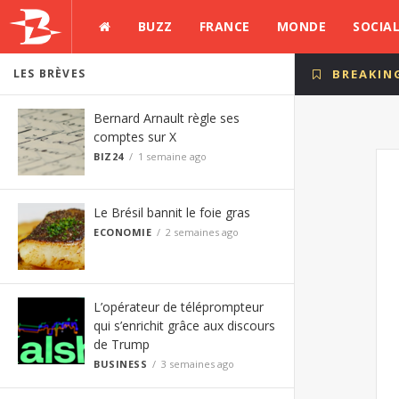
BUZZ
FRANCE
MONDE
SOCIA
LES BRÈVES
BREAKIN
Bernard Arnault règle ses
comptes sur X
BIZ24
1 semaine ago
Le Brésil bannit le foie gras
ECONOMIE
2 semaines ago
L’opérateur de téléprompteur
qui s’enrichit grâce aux discours
de Trump
BUSINESS
3 semaines ago