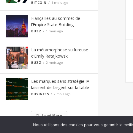
BITCOIN
1 mois ago
Fiançailles au sommet de
l’Empire State Building
BUZZ
1 mois ago
La métamorphose sulfureuse
d’Emily Ratajkowski
BUZZ
2 mois ago
Les marques sans stratégie IA
laissent de l’argent sur la table
BUSINESS
2 mois ago
Load More
Nous utilisons des cookies pour vous garantir la meill