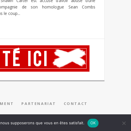
Shawn Carter est accusé d’avoir abusé d’une
ompagnie de son homologue Sean Combs
 le coup...
EMENT
PARTENARIAT
CONTACT
e, nous supposerons que vous en êtes satisfait.
OK