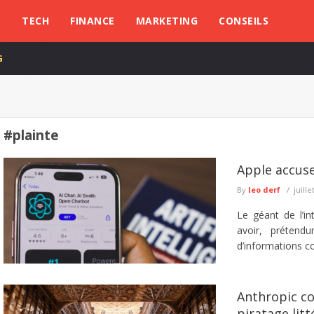
L
TECH
FINANCE
MARKETING
CONSEILS
G
#plainte
Apple accuse
By
leo derf
juille
Le géant de l’int
avoir, prétend
d’informations con
Anthropic co
piratage litt