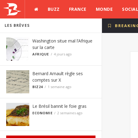
BUZZ
FRANCE
MONDE
SOCIA
LES BRÈVES
BREAKIN
Washington situe mal l’Afrique
sur la carte
AFRIQUE
4 jours ago
Bernard Arnault règle ses
comptes sur X
BIZ24
1 semaine ago
Le Brésil bannit le foie gras
ECONOMIE
2 semaines ago