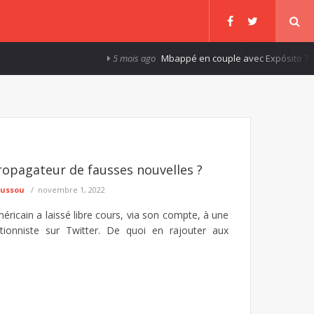
5 mois ago
Mbappé en couple avec Expósito ?
opagateur de fausses nouvelles ?
oussou
novembre 1, 2022
méricain a laissé libre cours, via son compte, à une
ationniste sur Twitter. De quoi en rajouter aux