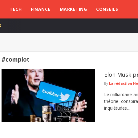
L
TECH
FINANCE
MARKETING
CONSEILS
G
#complot
Elon Musk pr
By
La rédaction H
Le milliardaire a
théorie conspir
inquiétudes...