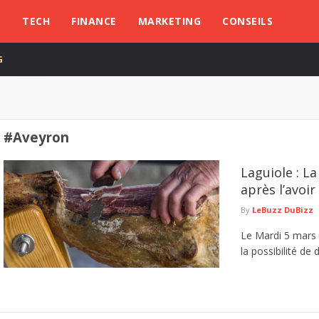
L
TECH
FINANCE
MARKETING
CONSEILS
G
#Aveyron
Laguiole : 
après l’avoi
By
LeBuzz DuBizz
Le Mardi 5 mars 
la possibilité de