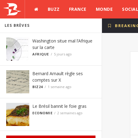
BUZZ
FRANCE
MONDE
SOCIA
LES BRÈVES
BREAKIN
Washington situe mal l’Afrique
sur la carte
AFRIQUE
5 jours ago
Bernard Arnault règle ses
comptes sur X
BIZ24
1 semaine ago
Le Brésil bannit le foie gras
ECONOMIE
2 semaines ago