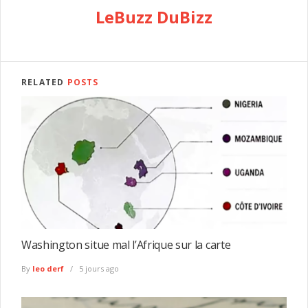
LeBuzz DuBizz
RELATED
POSTS
Washington situe mal l’Afrique sur la carte
By
leo derf
5 jours ago