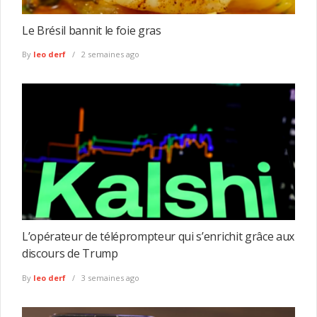
Le Brésil bannit le foie gras
By
leo derf
2 semaines ago
L’opérateur de téléprompteur qui s’enrichit grâce aux
discours de Trump
By
leo derf
3 semaines ago