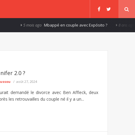
5 mois ago
Mbappé en couple avec Expósito ?
8 ans ago
St
nifer 2.0 ?
oussou
août 27, 2024
aurait demandé le divorce avec Ben Affleck, deux
ès les retrouvailles du couple né il y a un...