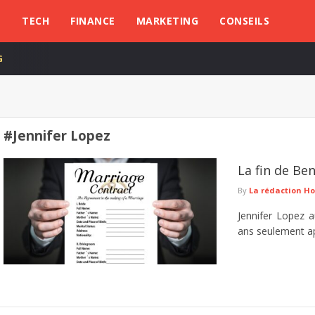
L
TECH
FINANCE
MARKETING
CONSEILS
G
#Jennifer Lopez
La fin de Ben
By
La rédaction H
Jennifer Lopez 
ans seulement apr