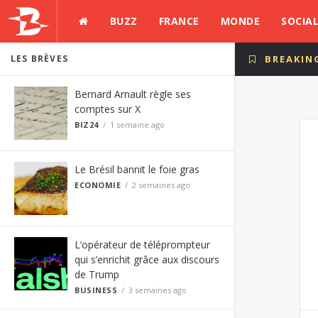
BUZZ
FRANCE
MONDE
SOCIA
LES BRÈVES
BREAKIN
Bernard Arnault règle ses
comptes sur X
BIZ24
1 semaine ago
Le Brésil bannit le foie gras
ECONOMIE
2 semaines ago
L’opérateur de téléprompteur
qui s’enrichit grâce aux discours
de Trump
BUSINESS
3 semaines ago