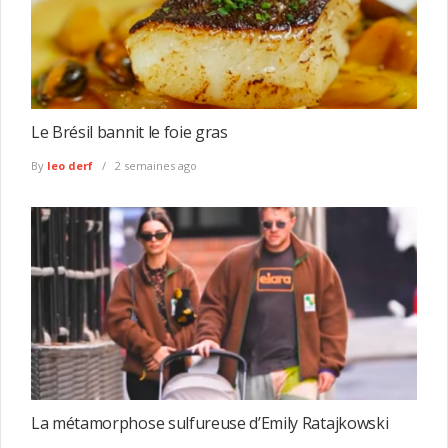
Le Brésil bannit le foie gras
By
leo derf
2 semaines ago
La métamorphose sulfureuse d’Emily Ratajkowski