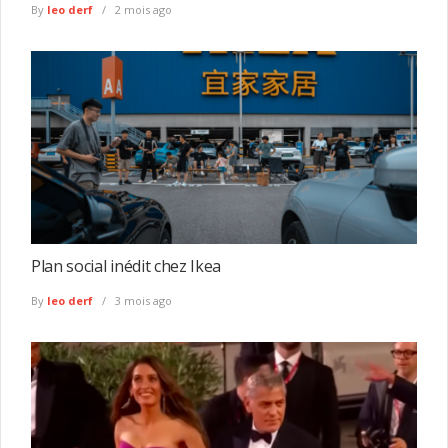
By
leo derf
2 mois ago
Plan social inédit chez Ikea
By
leo derf
3 mois ago