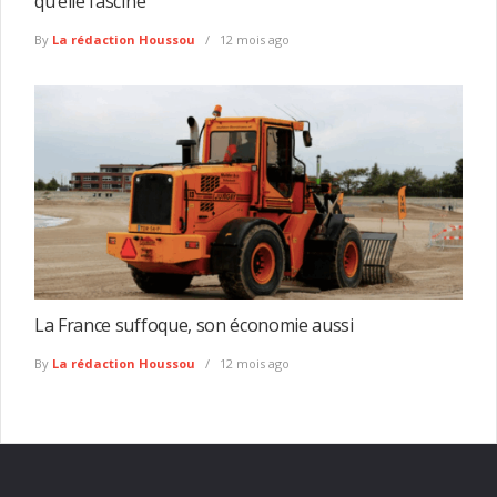
qu’elle fascine
By
La rédaction Houssou
12 mois ago
La France suffoque, son économie aussi
By
La rédaction Houssou
12 mois ago