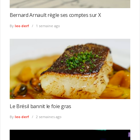
Bernard Arnault règle ses comptes sur X
By
leo derf
1 semaine ago
Le Brésil bannit le foie gras
By
leo derf
2 semaines ago