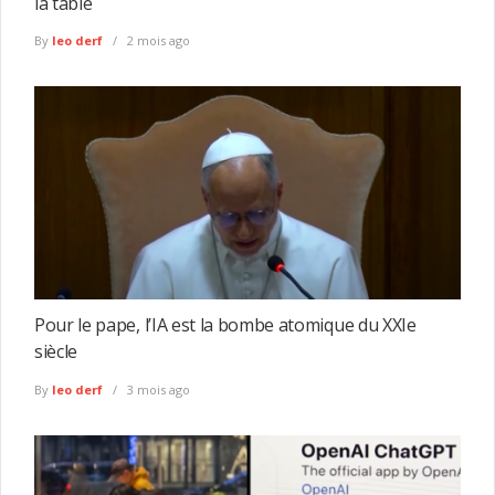
la table
By
leo derf
2 mois ago
Pour le pape, l’IA est la bombe atomique du XXIe
siècle
By
leo derf
3 mois ago